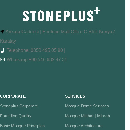
Ankara Caddesi | Enntepe Mall Office C Blok Konya /
Karatay
Telephone: 0850 495 05 90 |
Whatsapp:+90 546 632 47 31
CORPORATE
SERVİCES
Stoneplus Corporate
Mosque Dome Services
Founding Quality
Mosque Minbar | Mihrab
Basic Mosque Principles
Mosque Architecture